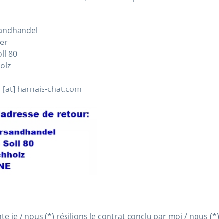
sandhandel
ler
ll 80
olz
o [at] harnais-chat.com
te je / nous (*) résilions le contrat conclu par moi / nous (*)