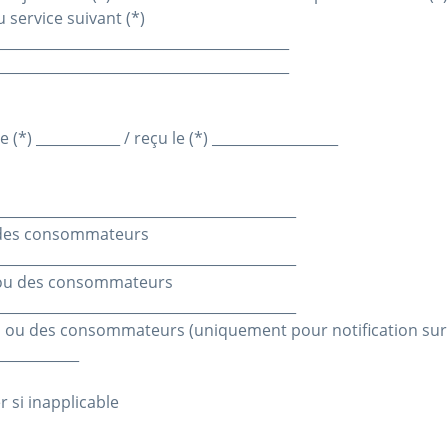
 service suivant (*)
__________________________________________
__________________________________________
*) ____________ / reçu le (*) __________________
___________________________________________
des consommateurs
___________________________________________
ou des consommateurs
___________________________________________
u ou des consommateurs (uniquement pour notification sur
____________
r si inapplicable