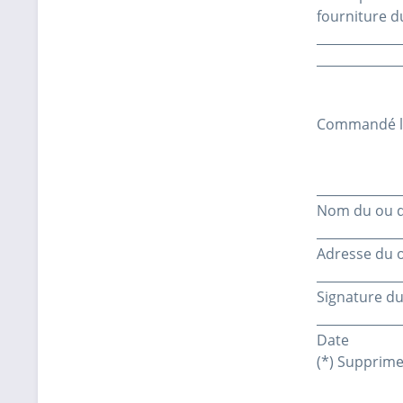
fourniture du
_____________
_____________
Commandé le (
_____________
Nom du ou 
_____________
Adresse du 
_____________
Signature d
_____________
Date
(*) Supprime