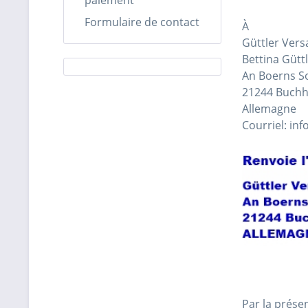
Formulaire de contact
À
Güttler Ver
Bettina Gütt
An Boerns So
21244 Buchh
Allemagne
Courriel: inf
Par la présen