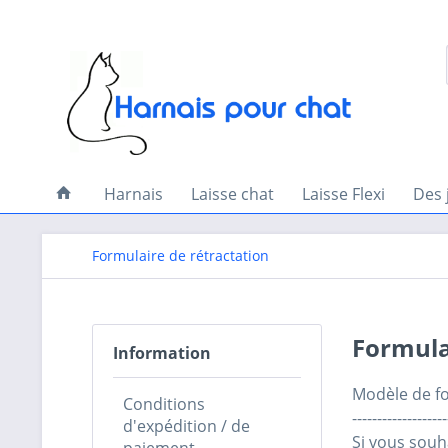
Harnais
Laisse chat
Laisse Flexi
Des 
Formulaire de rétractation
Formula
Information
Modèle de fo
Conditions
-------------------
d'expédition / de
Si vous souha
paiement