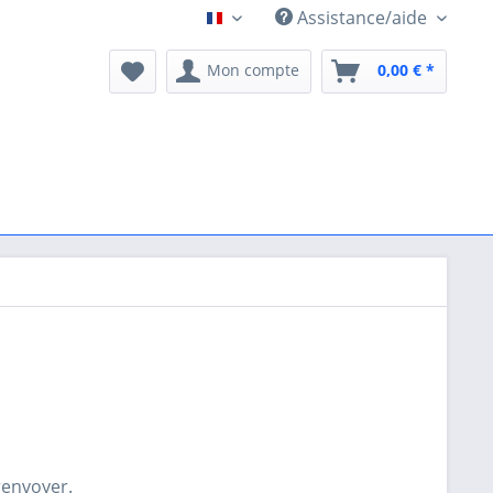
Assistance/aide
Katzengeschirr FR
Mon compte
0,00 € *
 renvoyer.